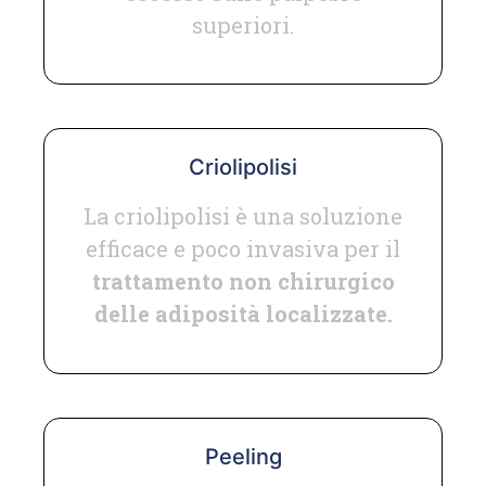
superiori.
Criolipolisi
La criolipolisi è una soluzione
efficace e poco invasiva per il
trattamento non chirurgico
delle adiposità localizzate.
Peeling