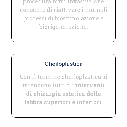
procedura mini invasiva, che
consente di riattivare i normali
processi di biostimolazione e
biorigenerazione.
Cheiloplastica
Con il termine cheiloplastica si
intendono tutti gli
interventi
di chirurgia estetica delle
labbra superiori e inferiori.