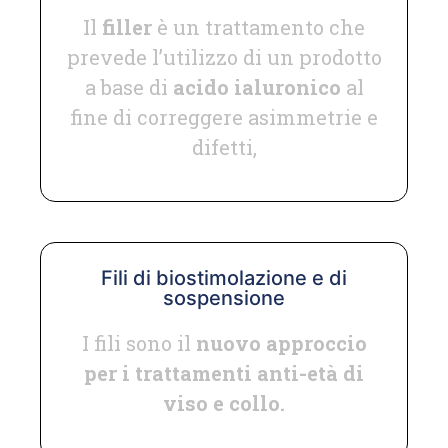
Il
filler
è un trattamento che
prevede l’utilizzo di un prodotto
a base di
acido ialuronico
al
fine di correggere asimmetrie e
difetti,
Fili di biostimolazione e di
sospensione
I fili sono il
nuovo approccio
per i trattamenti anti-età di
viso e collo.