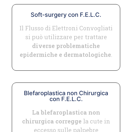
Soft-surgery con F.E.L.C.
Il Flusso di Elettroni Convogliati
si può utilizzare per trattare
diverse problematiche
epidermiche e dermatologiche
.
Blefaroplastica non Chirurgica
con F.E.L.C.
La blefaroplastica non
chirurgica corregge
la cute in
eccesso sulle palpebre