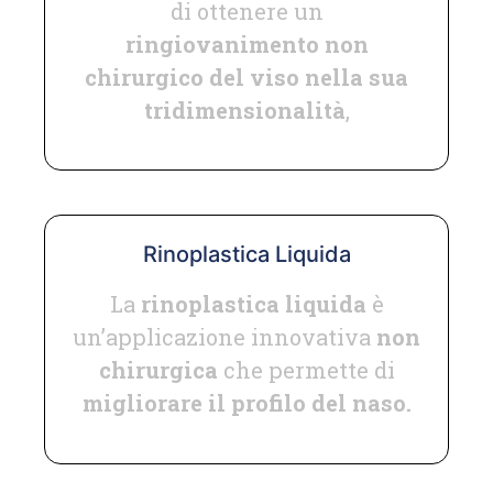
di ottenere un
ringiovanimento non
chirurgico del viso nella sua
tridimensionalità
,
Rinoplastica Liquida
La
rinoplastica liquida
è
un’applicazione innovativa
non
chirurgica
che permette di
migliorare il profilo del naso.