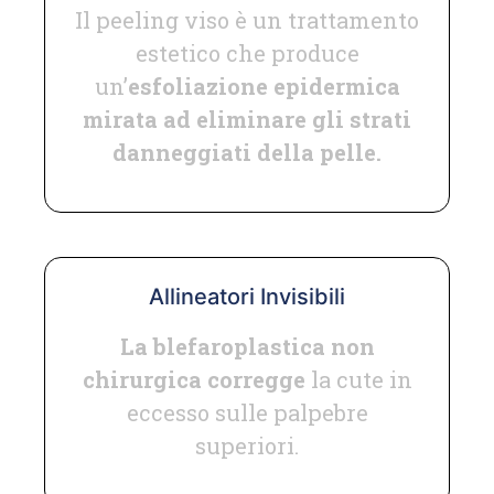
Il peeling viso è un trattamento
estetico che produce
un’
esfoliazione epidermica
mirata ad eliminare gli strati
danneggiati della pelle.
Allineatori Invisibili
La blefaroplastica non
chirurgica corregge
la cute in
eccesso sulle palpebre
superiori.